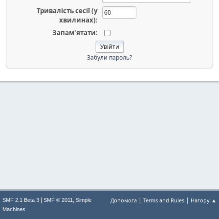
Тривалість сесії (у
хвилинах):
Запам'ятати:
Забули пароль?
|
|
|
,
Допомога
Terms and Rules
Нагору ▲
SMF 2.1 Beta 3
SMF © 2011
Simple
Machines