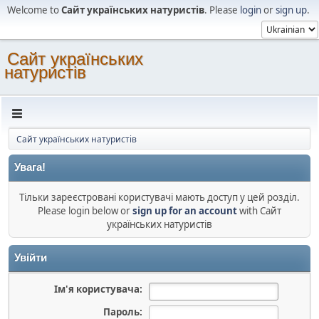
Welcome to
Сайт українських натуристів
. Please
login
or
sign up
.
Сайт українських
натуристів
Сайт українських натуристів
Увага!
Тільки зареєстровані користувачі мають доступ у цей розділ.
Please login below or
sign up for an account
with Сайт
українських натуристів
Увійти
Ім'я користувача:
Пароль: