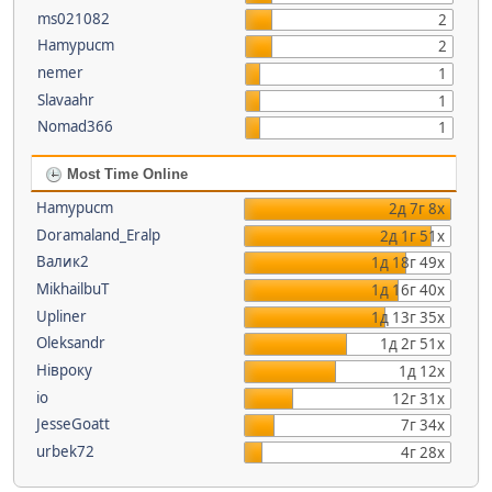
ms021082
2
Hamypucm
2
nemer
1
Slavaahr
1
Nomad366
1
Most Time Online
Hamypucm
2д 7г 8х
Doramaland_Eralp
2д 1г 51х
Валик2
1д 18г 49х
MikhailbuT
1д 16г 40х
Upliner
1д 13г 35х
Oleksandr
1д 2г 51х
Нівроку
1д 12х
io
12г 31х
JesseGoatt
7г 34х
urbek72
4г 28х