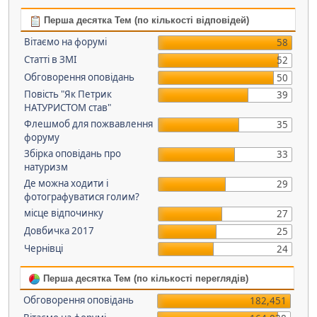
Перша десятка Тем (по кількості відповідей)
Вітаємо на форумі
58
Статті в ЗМІ
52
Обговорення оповідань
50
Повість "Як Петрик
39
НАТУРИСТОМ став"
Флешмоб для пожвавлення
35
форуму
Збірка оповідань про
33
натуризм
Де можна ходити і
29
фотографуватися голим?
місце відпочинку
27
Довбичка 2017
25
Чернівці
24
Перша десятка Тем (по кількості переглядів)
Обговорення оповідань
182,451