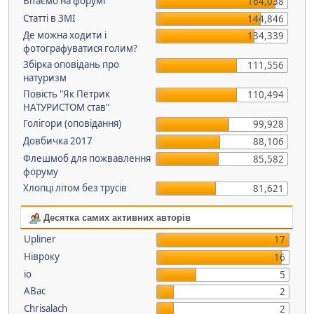
Вітаємо на форумі
164,038
Статті в ЗМІ
144,846
Де можна ходити і
134,339
фотографуватися голим?
Збірка оповідань про
111,556
натуризм
Повість "Як Петрик
110,494
НАТУРИСТОМ став"
Голігори (оповідання)
99,928
Довбичка 2017
88,106
Флешмоб для пожвавлення
85,582
форуму
Хлопці літом без трусів
81,621
Десятка самих активних авторів
Upliner
17
Нівроку
16
io
5
АВас
2
Chrisalach
2