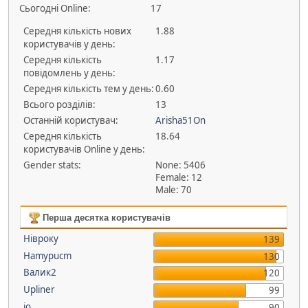
Сьогодні Online:
17
Середня кількість нових
1.88
користувачів у день:
Середня кількість
1.17
повідомлень у день:
Середня кількість тем у день:
0.60
Всього розділів:
13
Останній користувач:
Arisha51On
Середня кількість
18.64
користувачів Оnline у день:
Gender stats:
None: 5406
Female: 12
Male: 70
Перша десятка користувачів
Нівроку
139
Hamypucm
130
Валик2
120
Upliner
99
io
90