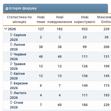
Історія форуму
Статистика по
Нові
Нові
Нові
Макси
місяцях
теми
повідомлення
користувачі
Onlin
2026
127
182
932
229
Серпня
2
2
23
30
2026
Липня
38
38
99
206
2026
Червня
46
46
111
131
2026
Травня
12
12
126
109
2026
Квітня
12
13
136
145
2026
Березня
6
7
140
173
2026
Лютого
4
4
111
193
2026
Січня
7
60
186
229
2026