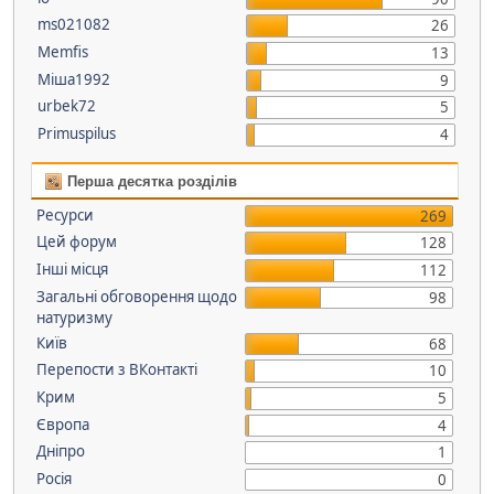
ms021082
26
Memfis
13
Міша1992
9
urbek72
5
Primuspilus
4
Перша десятка розділів
Ресурси
269
Цей форум
128
Інші місця
112
Загальні обговорення щодо
98
натуризму
Київ
68
Перепости з ВКонтакті
10
Крим
5
Європа
4
Дніпро
1
Росія
0