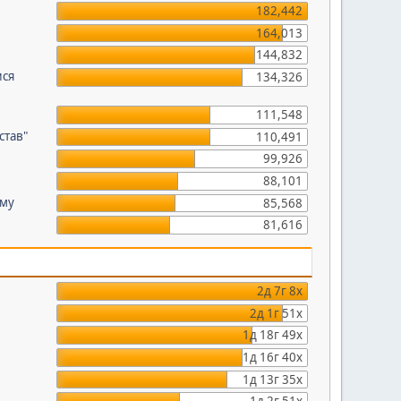
182,442
164,013
144,832
ися
134,326
111,548
став"
110,491
99,926
88,101
уму
85,568
81,616
2д 7г 8х
2д 1г 51х
1д 18г 49х
1д 16г 40х
1д 13г 35х