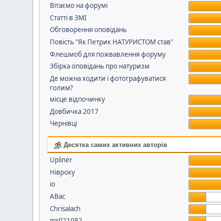
Вітаємо на форумі
Статті в ЗМІ
Обговорення оповідань
Повість "Як Петрик НАТУРИСТОМ став"
Флешмоб для пожвавлення форуму
Збірка оповідань про натуризм
Де можна ходити і фотографуватися
голим?
місце відпочинку
Довбичка 2017
Чернівці
Десятка самих активних авторів
Upliner
Нівроку
io
АВас
Chrisalach
ms021082