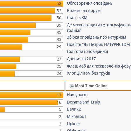
Обговорення оповідань
58
Вітаємо на форумі
52
Статті в ЗМІ
50
Де можна ходити і фотографуват
39
голим?
35
Збірка оповідань про натуризм
33
Повість "Як Петрик НАТУРИСТОМ 
29
Голігори (оповідання)
Довбичка 2017
27
Флешмоб для пожвавлення фор
25
Хлопці літом без трусів
24
Most Time Online
Hamypucm
17
Doramaland_Eralp
16
Валик2
5
MikhailbuT
2
Upliner
2
Oleksandr