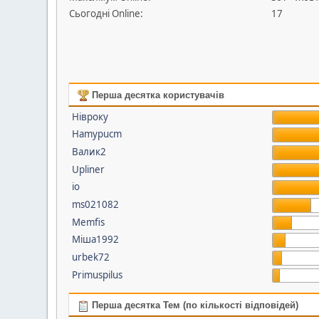
Сьогодні Online:
17
Перша десятка користувачів
Нівроку
Hamypucm
Валик2
Upliner
io
ms021082
Memfis
Міша1992
urbek72
Primuspilus
Перша десятка Тем (по кількості відповідей)