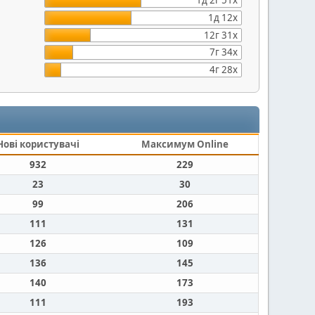
1д 2г 51х
1д 12х
12г 31х
7г 34х
4г 28х
Нові користувачі
Максимум Online
932
229
23
30
99
206
111
131
126
109
136
145
140
173
111
193