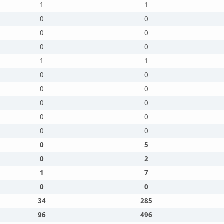
1
1
0
0
0
0
0
0
1
1
0
0
0
0
0
0
0
0
0
0
0
5
0
2
1
7
0
0
34
285
96
496