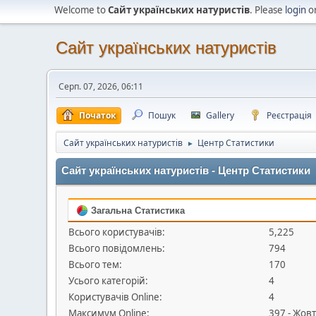
Welcome to
Сайт українських натуристів
. Please
login
o
Сайт українських натуристів
Серп. 07, 2026, 06:11
Початок
Пошук
Gallery
Реєстрація
Сайт українських натуристів
Центр Статистики
►
Сайт українських натуристів - Центр Статистики
Загальна Статистика
Всього користувачів:
5,225
Всього повідомлень:
794
Всього тем:
170
Усього категорій:
4
Користувачів Online:
4
Максимум Online:
397 - Жовт