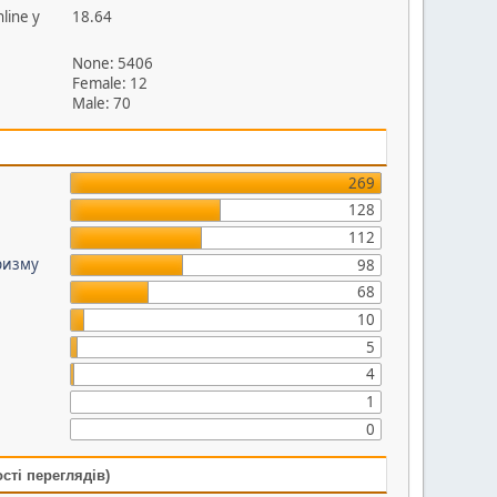
line у
18.64
None: 5406
Female: 12
Male: 70
269
128
112
ризму
98
68
10
5
4
1
0
сті переглядів)