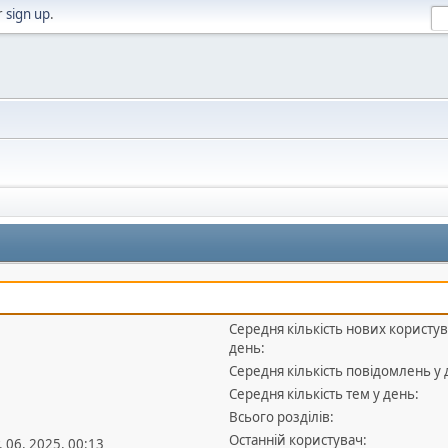
r
sign up
.
Середня кількість нових користув
день:
Середня кількість повідомлень у 
Середня кількість тем у день:
Всього розділів:
Останній користувач:
. 06, 2025, 00:13