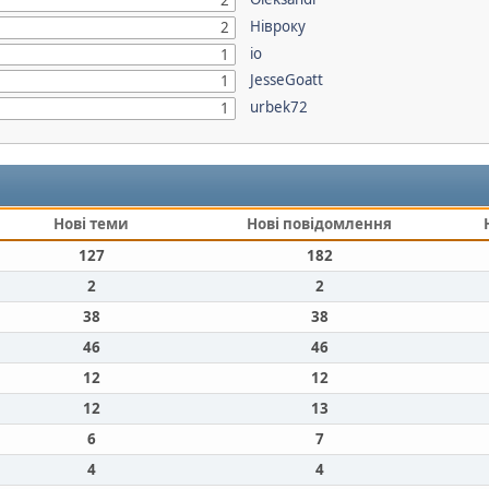
2
Нівроку
2
io
1
JesseGoatt
1
urbek72
1
Нові теми
Нові повідомлення
127
182
2
2
38
38
46
46
12
12
12
13
6
7
4
4