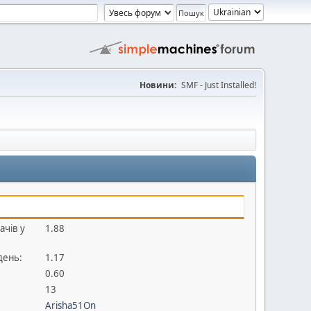
Новини:
SMF - Just Installed!
ачів у
1.88
день:
1.17
0.60
13
Arisha51On