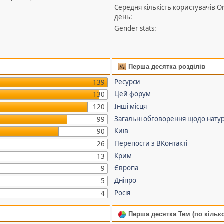
Середня кількість користувачів Оn
день:
Gender stats:
Перша десятка розділів
Ресурси
139
Цей форум
130
Інші місця
120
Загальні обговорення щодо нату
99
Київ
90
Перепости з ВКонтакті
26
Крим
13
Європа
9
Дніпро
5
Росія
4
Перша десятка Тем (по кілько