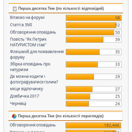
Перша десятка Тем (по кількості відповідей)
Вітаємо на форумі
58
Статті в ЗМІ
52
Обговорення оповідань
50
Повість "Як Петрик
39
НАТУРИСТОМ став"
Флешмоб для пожвавлення
35
форуму
Збірка оповідань про
33
натуризм
Де можна ходити і
29
фотографуватися голим?
місце відпочинку
27
Довбичка 2017
25
Чернівці
24
Перша десятка Тем (по кількості переглядів)
Обговорення оповідань
182,446