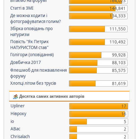
Вітаємо на форумі
164,023
Статті в ЗМІ
144,841
Де можна ходити і
134,333
фотографуватися голим?
Збірка оповідань про
111,550
натуризм
Повість "Як Петрик
110,492
НАТУРИСТОМ став"
Голігори (оповідання)
99,928
Довбичка 2017
88,103
Флешмоб для пожвавлення
85,575
форуму
Хлопці літом без трусів
81,619
Десятка самих активних авторів
Upliner
17
Нівроку
16
io
5
АВас
2
Chrisalach
2