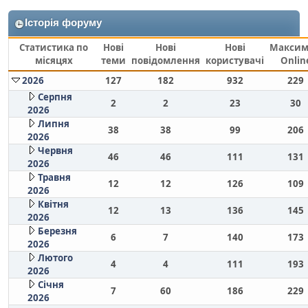
Історія форуму
Статистика по
Нові
Нові
Нові
Макси
місяцях
теми
повідомлення
користувачі
Onlin
2026
127
182
932
229
Серпня
2
2
23
30
2026
Липня
38
38
99
206
2026
Червня
46
46
111
131
2026
Травня
12
12
126
109
2026
Квітня
12
13
136
145
2026
Березня
6
7
140
173
2026
Лютого
4
4
111
193
2026
Січня
7
60
186
229
2026