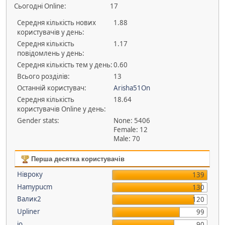
Сьогодні Online:
17
Середня кількість нових
1.88
користувачів у день:
Середня кількість
1.17
повідомлень у день:
Середня кількість тем у день:
0.60
Всього розділів:
13
Останній користувач:
Arisha51On
Середня кількість
18.64
користувачів Оnline у день:
Gender stats:
None: 5406
Female: 12
Male: 70
Перша десятка користувачів
Нівроку
139
Hamypucm
130
Валик2
120
Upliner
99
io
90