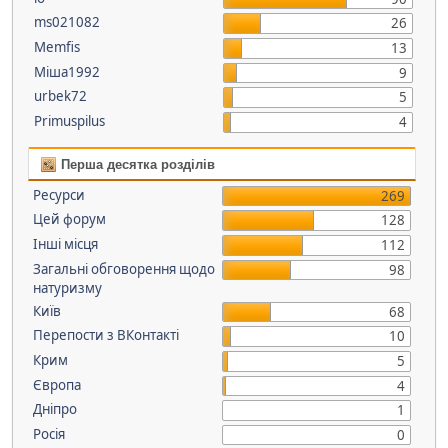
ms021082
26
Memfis
13
Міша1992
9
urbek72
5
Primuspilus
4
Перша десятка розділів
Ресурси
269
Цей форум
128
Інші місця
112
Загальні обговорення щодо
98
натуризму
Київ
68
Перепости з ВКонтакті
10
Крим
5
Європа
4
Дніпро
1
Росія
0