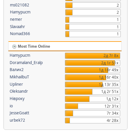
ms021082
2
Hamypucm
2
nemer
1
Slavaahr
1
Nomad366
1
Most Time Online
Hamypucm
2д 7г 8х
Doramaland_Eralp
2д 1г 51х
Валик2
1д 18г 49х
MikhailbuT
1д 16г 40х
Upliner
1д 13г 35х
Oleksandr
1д 2г 51х
Нівроку
1д 12х
io
12г 31х
JesseGoatt
7г 34х
urbek72
4г 28х