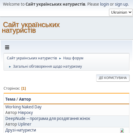
Welcome to
Сайт українських натуристів
. Please
login
or
sign up
.
Сайт українських
натуристів
Сайт українських натуристів
Наш форум
►
Загальні обговорення щодо натуризму
►
ДІЇ КОРИСТУВАЧА
Сторінок
1
Тема
/
Автор
Working Naked Day
Автор
Нівроку
DeepNude -- програма для роздягання жінок
Автор
Upliner
Друзі-натуристи