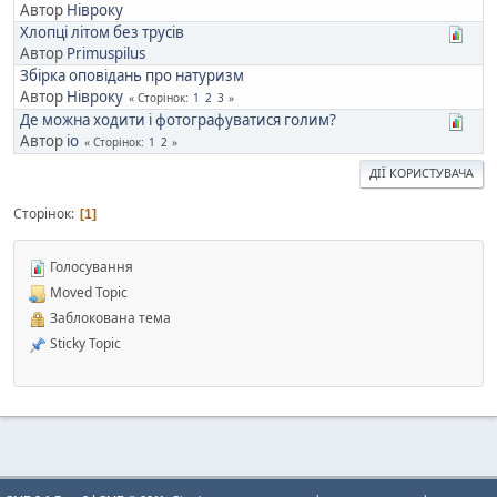
Автор
Нівроку
Хлопці літом без трусів
Автор
Primuspilus
Збірка оповідань про натуризм
Автор
Нівроку
Сторінок
1
2
3
Де можна ходити і фотографуватися голим?
Автор
io
Сторінок
1
2
ДІЇ КОРИСТУВАЧА
Сторінок
1
Голосування
Moved Topic
Заблокована тема
Sticky Topic